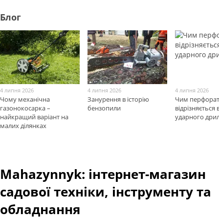
Блог
4 липня 2026
4 липня 2026
4 липня 2026
Чому механічна
Занурення в історію
Чим перфора
газонокосарка –
бензопили
відрізняється 
найкращий варіант на
ударного дри
малих ділянках
Mahazynnyk: інтернет-магазин
садової техніки, інструменту та
обладнання