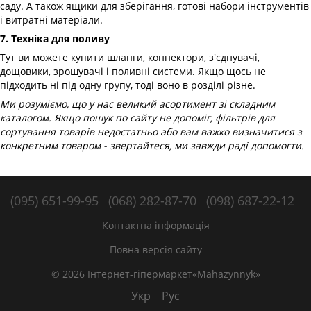
саду. А також ящики для зберігання, готові набори інструментів
і витратні матеріали.
7. Техніка для поливу
Тут ви можете купити шланги, коннектори, з'єднувачі,
дощовики, зрошувачі і поливні системи. Якщо щось не
підходить ні під одну групу, тоді воно в розділі різне.
Ми розуміємо, що у нас великий асортимент зі складним
каталогом. Якщо пошук по сайту не допоміг, фільтрів для
сортування товарів недостатньо або вам важко визначитися з
конкретним товаром - звертайтеся, ми завжди раді допомогти.
(095) 651-99-95
(068) 282-87-70
(098) 687-22-12
Контактна інформація
Повна версія сайту
© 2026 Інтернет-гіпермаркет«Mahazynnyk»
Укр
Рус