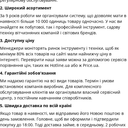
регулярному обслуговуванні.
2. Широкий асортимент
За 9 років роботи ми організували систему, що дозволяє мати в
наявності більше 10 000 одиниць товару одночасно. У нас ви
знайдете як побутової, так і професійний інструмент, садову
техніку вітчизняних компаній і світових брендів.
3. Доступну ціну
Менеджери моніторять ринок інструменту і техніки, щоб як
мінімум 80% всіх товарів на сайті мали найнижчу ціну в
інтернеті. Перевірити наші заяви можна за допомогою сервісів
порівняння цін, таких як Hotline.ua або ж Price.ua.
4. Гарантійні зобов'язання
Ми надаємо гарантію на всі види товарів. Термін і умови
встановлює компанія-виробник. Для комплексного
обслуговування клієнтів ми організували власний сервісний
центр, з постійним навчанням співробітників.
5. Швидка доставка по всій країні
Якщо товар в наявності, ми відправимо його Новою поштою в
день замовлення. Головне, щоб ви оформили і підтвердили
покупку до 18:00. Тоді доставка займе, в середньому, 2 робочих