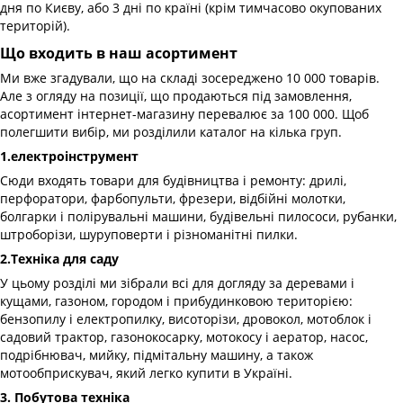
дня по Києву, або 3 дні по країні (крім тимчасово окупованих
територій).
Що входить в наш асортимент
Ми вже згадували, що на складі зосереджено 10 000 товарів.
Але з огляду на позиції, що продаються під замовлення,
асортимент інтернет-магазину перевалює за 100 000. Щоб
полегшити вибір, ми розділили каталог на кілька груп.
1.електроінструмент
Сюди входять товари для будівництва і ремонту: дрилі,
перфоратори, фарбопульти, фрезери, відбійні молотки,
болгарки і полірувальні машини, будівельні пилососи, рубанки,
штроборізи, шуруповерти і різноманітні пилки.
2.Техніка для саду
У цьому розділі ми зібрали всі для догляду за деревами і
кущами, газоном, городом і прибудинковою територією:
бензопилу і електропилку, висоторізи, дровокол, мотоблок і
садовий трактор, газонокосарку, мотокосу і аератор, насос,
подрібнювач, мийку, підмітальну машину, а також
мотообприскувач, який легко купити в Україні.
3. Побутова техніка