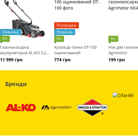
Розпродаж
Новинка
Новинка
Хіт
Хіт
Хіт
Газонокосарка
Кузов до тачки DT-100
Ніж для газоно
акумуляторна AL-KO 3.25
оцинкований
Agrimotor
Li Easy (без АКБ та ЗП)
11 999 грн
774 грн
199 грн
Бренди