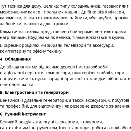
Тут техніка для дому. Велика: типу холодильників, газових плит,
морозильних камер і пральних машин. Дрібна: різні міксери,
кавомолки, фени, соковижималки, чайники, м'ясорубки, праски,
хлібопічки, машинки для стрижки.
Кліматична техніка представлена ​​бойлерами, вентиляторами і
нагрівачами. Вбудована як велика, тільки врізається в кухню.
В окремих розділах ми зібрали телевізори та аксесуари,
комп'ютерну та офісну техніку.
4. Обладнання
До обладнання ми відносимо дерево і металообробні
стаціонарні верстати, компресори, плиткорізи, стабілізатори
напруги, точила, пуско-зарядні пристрої та зарядки, віброплити
і бетономішалки.
5. Електростанції та генератори
Бензинові і дизельні генератори, а також аксесуари. Є побутові
та професійні, для відпочинку і як резервне джерело живлення.
6. Ручний інструмент
Великий розділ каталогу зі слюсарним, столярним,
сантехнічним інструментом, інвентарем для роботи в полі або в