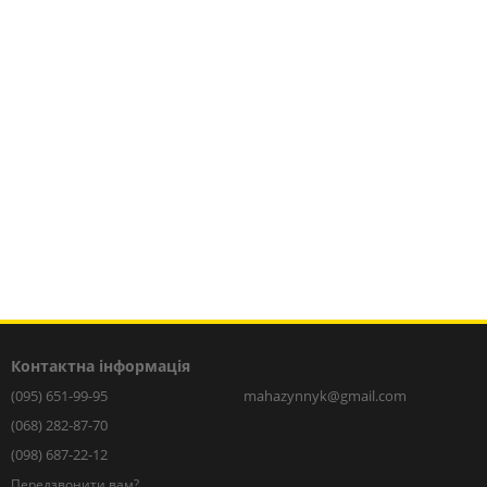
Контактна інформація
(095) 651-99-95
mahazynnyk@gmail.com
(068) 282-87-70
(098) 687-22-12
Передзвонити вам?