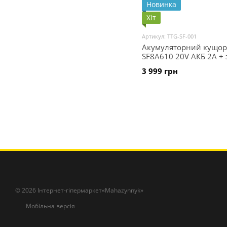
Новинка
Хіт
Артикул: TTG-SF-001
Акумуляторний кущор
SF8A610 20V АКБ 2А +
пристрій - TTG
3 999 грн
© 2026 Інтернет-гіпермаркет«Mahazynnyk»
Мобільна версія