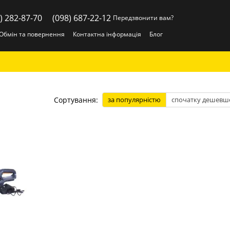
) 282-87-70
(098) 687-22-12
Передзвонити вам?
Обмін та повернення
Контактна інформація
Блог
Сортування:
за популярністю
спочатку дешевш