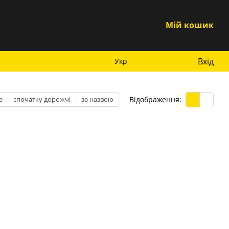
Мій кошик
Вхід
Укр
Відображення:
е
спочатку дорожчі
за назвою