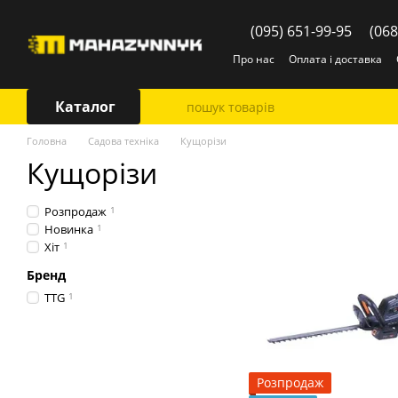
Перейти до основного контенту
(095) 651-99-95
(068
Про нас
Оплата і доставка
Каталог
Головна
Садова техніка
Кущорізи
Кущорізи
Розпродаж
1
Новинка
1
Хіт
1
Бренд
TTG
1
Розпродаж