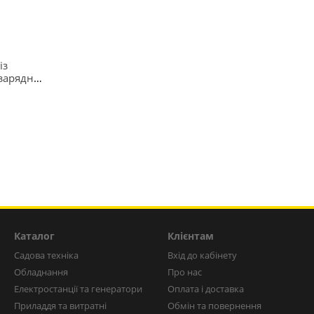
із
 зарядний
Каталог
Клієнтам
Садова техніка
Вхід до кабінету
Обладнання
Про нас
Електростанції та генератори
Оплата і доставка
Приладдя та витратні
Обмін та повернення