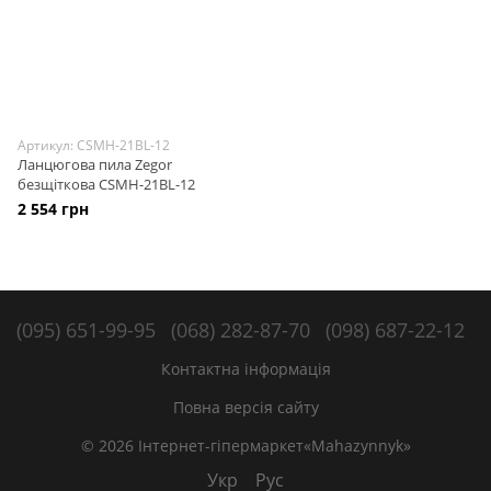
Артикул: CSMH-21BL-12
Ланцюгова пила Zegor
безщіткова CSMH-21BL-12
2 554 грн
(095) 651-99-95
(068) 282-87-70
(098) 687-22-12
Контактна інформація
Повна версія сайту
© 2026 Інтернет-гіпермаркет«Mahazynnyk»
Укр
Рус