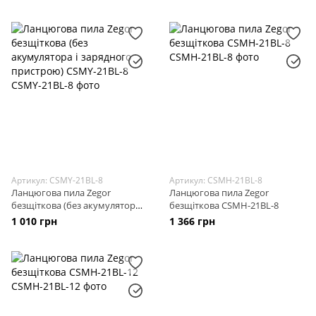
Артикул: CSMY-21BL-8
Артикул: CSMH-21BL-8
Ланцюгова пила Zegor
Ланцюгова пила Zegor
безщіткова (без акумулятора і
безщіткова CSMH-21BL-8
зарядного пристрою) CSMY-
1 010 грн
1 366 грн
21BL-8