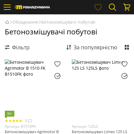
Обладнання
Бетонозмішувачі побутові
Бетонозмішувачі побутові
Фільтр
За популярністю
Хіт
3
Артикул: B1510FK
Артикул: 125LS
Бетонозмішувач Agrimotor B
Бетонозмішувач Limex 125 LS