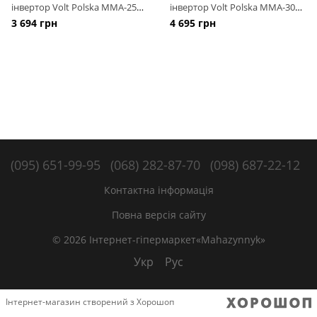
інвертор Volt Polska MMA-250
інвертор Volt Polska MMA-300
SMART
PRO
3 694 грн
4 695 грн
(095) 651-99-95
(068) 282-87-70
(098) 687-22-12
Контактна інформація
Повна версія сайту
© 2026 Інтернет-гіпермаркет«Mahazynnyk»
Укр
Рус
Інтернет-магазин створений з Хорошоп