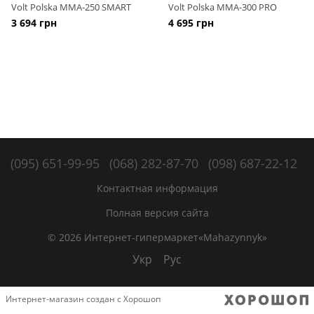
Volt Polska MMA-250 SMART
Volt Polska MMA-300 PRO
3 694 грн
4 695 грн
(095) 651-99-95
(068) 282-87-70
(098) 687-22-12
Контактная информация
Полная версия сайта
© 2026 Интернет-гипермаркет«Mahazynnyk»
Укр
Рус
Интернет-магазин создан с Хорошоп