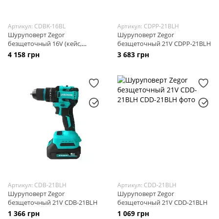
Артикул: CDBK-16BL
Артикул: CDPP-21BLH
Шуруповерт Zegor
Шуруповерт Zegor
безщеточный 16V (кейс,
безщеточный 21V CDPP-21BLH
набор бит и сверл, аккум.
4 158 грн
3 683 грн
2.0Ah x 1шт.) черный, зарядка
от USB CDBK-16BL (BLACK
ZERO)
Артикул: CDB-21BLH
Артикул: CDD-21BLH
Шуруповерт Zegor
Шуруповерт Zegor
безщеточный 21V CDB-21BLH
безщеточный 21V CDD-21BLH
1 366 грн
1 069 грн