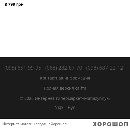
8 799 грн
(095) 651-99-95
(068) 282-87-70
(098) 687-22-12
Контактная информация
Полная версия сайта
© 2026 Интернет-гипермаркет«Mahazynnyk»
Укр
Рус
Интернет-магазин создан с Хорошоп