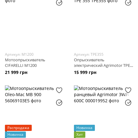
Артикул: M1200
Артикул: TPE355
Мотоопрыскиватель
Опрыскиватель
CIFARELLI M1200
электрический Agrimotor TPE
355
21 999 грн
15 999 грн
Распродажа
Новинка
Новинка
Хит