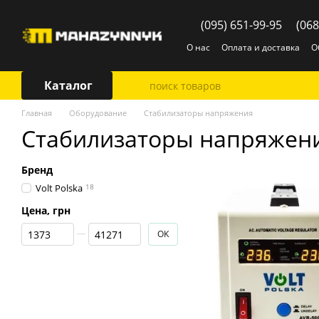
Перейти к основному контенту
(095) 651-99-95
(068
О нас
Оплата и доставка
О
Каталог
Главная
Оборудование
Стабилизаторы напряжения
Стабилизаторы напряжен
Бренд
Volt Polska
18
Цена, грн
От Цена, грн
До Цена, грн
OK