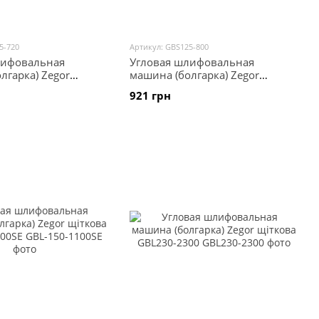
5-720
Артикул: GBS125-800
лифовальная
Угловая шлифовальная
лгарка) Zegor
машина (болгарка) Zegor
S125-720
щіткова GBS125-800
921 грн