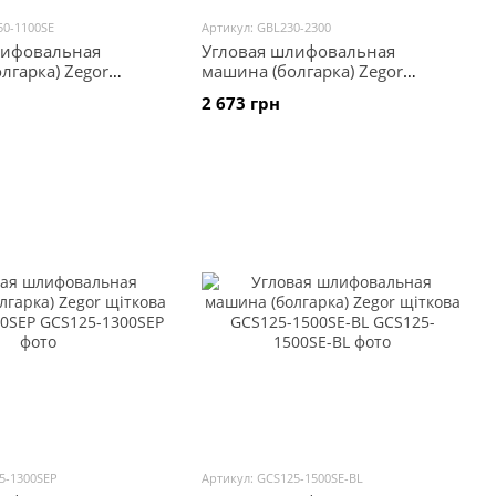
50-1100SE
Артикул: GBL230-2300
лифовальная
Угловая шлифовальная
лгарка) Zegor
машина (болгарка) Zegor
L-150-1100SE
щіткова GBL230-2300
2 673 грн
5-1300SEP
Артикул: GCS125-1500SE-BL