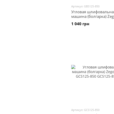
Артикул: GBS125-850
Угловая шлифовальна
машина (болгарка) Zeg
щіткова GBS125-850
1 040 грн
Артикул: GCS125-850