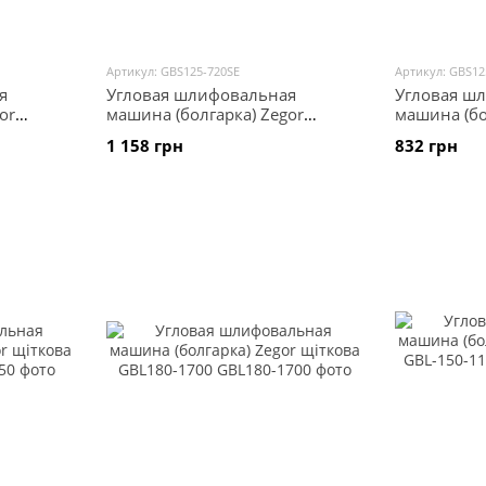
Артикул: GBS125-720SE
Артикул: GBS12
я
Угловая шлифовальная
Угловая ш
or
машина (болгарка) Zegor
машина (бо
TIGER
щіткова GBS125-720SE
щіткова GB
1 158 грн
832 грн
ство,
GTL-21BL-