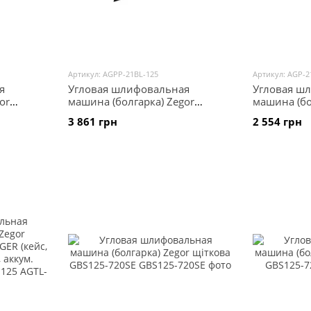
Артикул: AGPP-21BL-125
Артикул: AGP-2
я
Угловая шлифовальная
Угловая ш
or
машина (болгарка) Zegor
машина (бо
21BL
безщіткова 21V AGPP-21BL-125
безщіткова
3 861 грн
2 554 грн