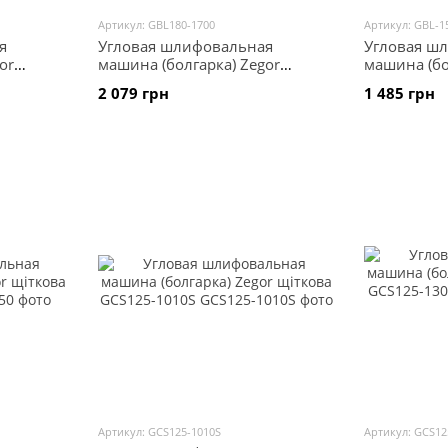
Артикул: GBL180-1700
Артикул: GBL-1
я
Угловая шлифовальная
Угловая ш
or
машина (болгарка) Zegor
машина (бо
щіткова GBL180-1700
щіткова GB
2 079 грн
1 485 грн
Артикул: GCS125-1010S
Артикул: GCS12