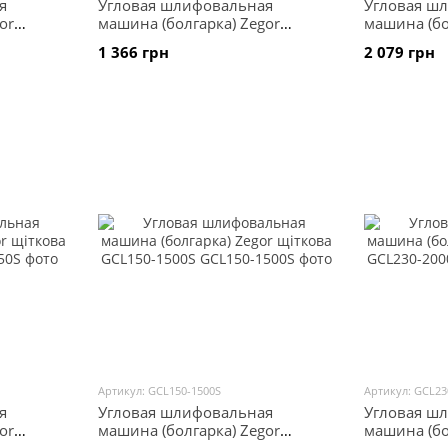
я
Угловая шлифовальная
Угловая ш
or
машина (болгарка) Zegor
машина (бо
щіткова GCS125-1010S
щіткова GC
1 366 грн
2 079 грн
Артикул: GCL150-1500S
Артикул: GCL23
я
Угловая шлифовальная
Угловая ш
or
машина (болгарка) Zegor
машина (бо