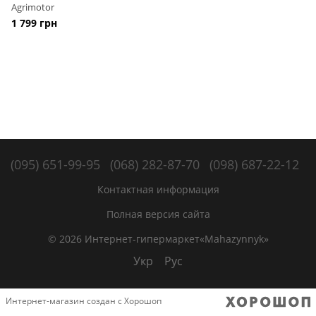
Agrimotor
1 799 грн
(095) 651-99-95
(068) 282-87-70
(098) 687-22-12
Контактная информация
Полная версия сайта
© 2026 Интернет-гипермаркет«Mahazynnyk»
Укр
Рус
Интернет-магазин создан с Хорошоп