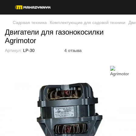
Садовая техника
Комплектующие для садовой техники
Дви
Двигатели для газонокосилки
Agrimotor
Артикул:
LP-30
4 отзыва