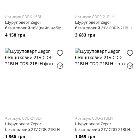
Артикул: CDBK-16BL
Артикул: CDPP-21BLH
Шуруповерт Zegor
Шуруповерт Zegor
безщітковий 16V (кейс, набір
безщітковий 21V CDPP-21BLH
біт і сверл, акум. 2.0Ah x 1шт.)
4 158 грн
3 683 грн
чорний, зарядка від USB CDBK-
16BL (BLACK ZERO)
Артикул: CDB-21BLH
Артикул: CDD-21BLH
Шуруповерт Zegor
Шуруповерт Zegor
безщітковий 21V CDB-21BLH
безщітковий 21V CDD-21BLH
1 366 грн
1 069 грн