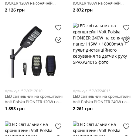
JOCKER 120W на сонячній
JOCKER 180W на сонячній
панелі 12W + 12000mAh +
панелі 18W + 20000mAh +
2 126 грн
2 872 грн
пульт дистанційного
пульт дистанційного
керування та датчик руху
керування та датчик руху
Артикул: 5PVXP12010
Артикул: 5PVXP24015
LED світильник на кронштейні
LED світильник на кронштейні
Volt Polska PIONEER 120W на
Volt Polska PIONEER 240W на
сонячній панелі 10W +
сонячній панелі 15W +
1 853 грн
2 261 грн
12000mAh + пульт
18000mAh + пульт
дистанційного керування та
дистанційного керування та
датчик руху
датчик руху