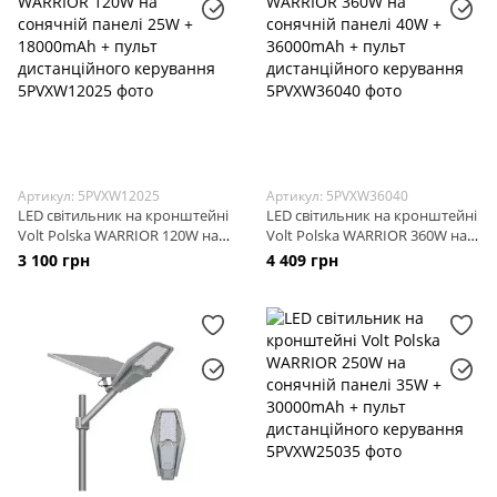
Артикул: 5PVXW12025
Артикул: 5PVXW36040
LED світильник на кронштейні
LED світильник на кронштейні
Volt Polska WARRIOR 120W на
Volt Polska WARRIOR 360W на
сонячній панелі 25W +
сонячній панелі 40W +
3 100 грн
4 409 грн
18000mAh + пульт
36000mAh + пульт
дистанційного керування
дистанційного керування