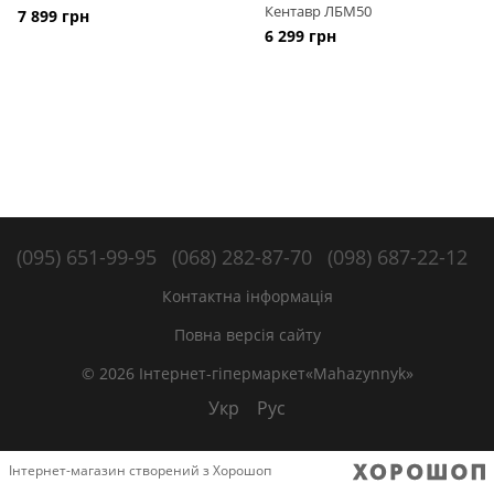
Кентавр ЛБМ50
7 899 грн
6 299 грн
(095) 651-99-95
(068) 282-87-70
(098) 687-22-12
Контактна інформація
Повна версія сайту
© 2026 Інтернет-гіпермаркет«Mahazynnyk»
Укр
Рус
Інтернет-магазин створений з Хорошоп