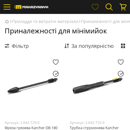
Приладдя та витратні матеріали
Приналежності для мін
Приналежності для мінімийок
Фільтр
За популярністю
Артикул: 2.642-729.0
Артикул: 2.642-725.0
Фреза грязева Karcher DB 180
Трубка струменева Karcher