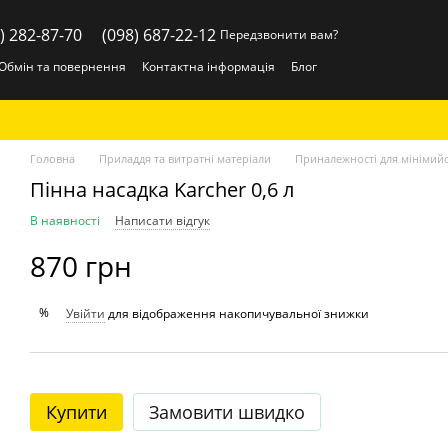
) 282-87-70
(098) 687-22-12
Передзвонити вам?
Обмін та повернення
Контактна інформація
Блог
Головна
Приладдя та витратні матеріали
Приналежності для мінімий
Пінна насадка Karcher 0,6 л
В наявності
Написати відгук
870 грн
%
Увійти
для відображення накопичувальної знижки
Купити
Замовити швидко