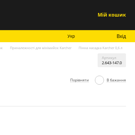
Мій кошик
Вхід
Укр
ок
Приналежності для мінімийок Karcher
Пінна насадка Karcher 0,6 л
Артикул
2.643-147.0
Порівняти
В бажання