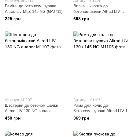
Артикул: 6PJ711
Артикул: М1114
Ремінь до бетонозмішувача
Вилка + кнопка до
Altrad Liv MLZ 145 NG (6PJ711)
бетономішалки Altrad LIV
(41234)
225 грн
698 грн
Артикул: М1107
Артикул: М1105
Шестерня до бетономішалки
Рама для коліс до
Altrad LIV 130 NG аналог
бетонозмішувача Altrad LIV 130
/ 145 NG
450 грн
369 грн