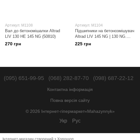
Артикул: М1108
Артикул: М1104
Вал до бетономішалки Altrad
Підшипники на бетонозмішувач
LIV 130 HE 145 NG (50810)
Altrad LIV 145 NG | 130 NG.
Kinex
270 грн
225 грн
(095) 651-99-95
(068) 282-87-70
(098) 687-22-12
Контактна інформація
Повна версія сайту
© 2026 Інтернет-гіпермаркет«Mahazynnyk»
Укр
Рус
Інтернет-магазин створений з Хорошоп