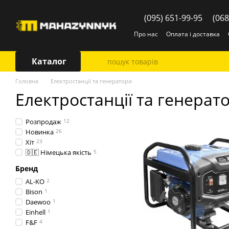
Перейти до основного контенту
(095) 651-99-95
(068
Про нас
Оплата і доставка
Каталог
Головна
Електростанції та генератори
Електростанції та генерат
Розпродаж
12
Новинка
26
Хіт
23
🇩🇪 Німецька якість
5
Бренд
AL-KO
2
Bison
1
Daewoo
1
Einhell
1
F&F
4