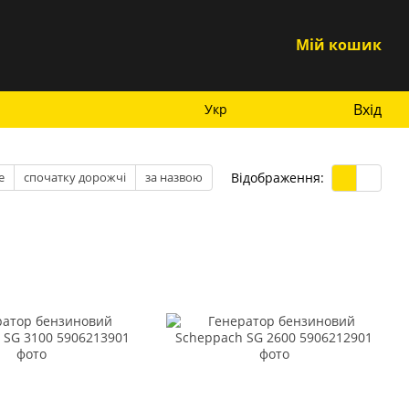
Мій кошик
Вхід
Укр
Відображення:
е
спочатку дорожчі
за назвою