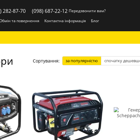
) 282-87-70
(098) 687-22-12
Передзвонити вам?
Обмін та повернення
Контактна інформація
Блог
ори
Сортування:
за популярністю
спочатку дешевш