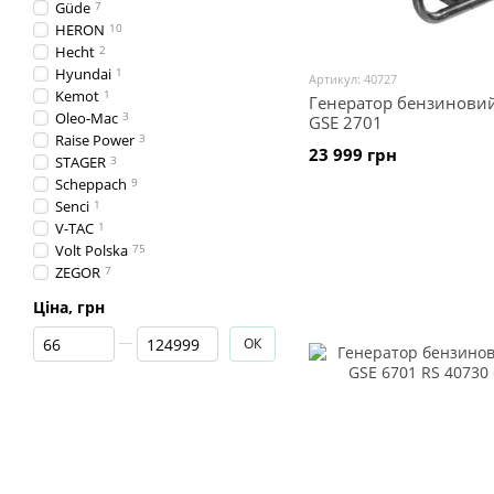
Güde
7
HERON
10
Hecht
2
Hyundai
1
Артикул: 40727
Kemot
1
Генератор бензинови
Oleo-Mac
3
GSE 2701
Raise Power
3
23 999 грн
STAGER
3
Scheppach
9
Senci
1
V-TAC
1
Volt Polska
75
ZEGOR
7
Ціна, грн
Від Ціна, грн
До Ціна, грн
ОК