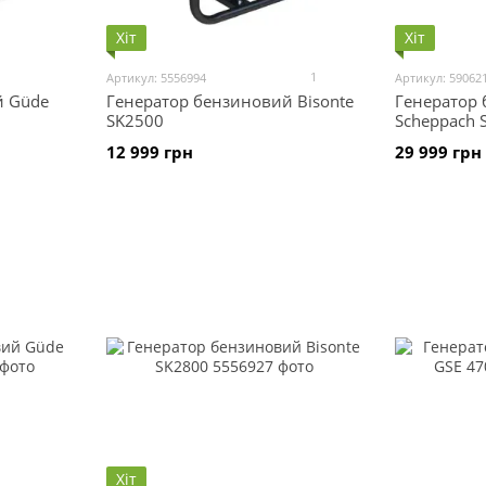
Хіт
Хіт
1
Артикул: 5556994
Артикул: 59062
й Güde
Генератор бензиновий Bisonte
Генератор
SK2500
Scheppach 
12 999 грн
29 999 грн
Хіт