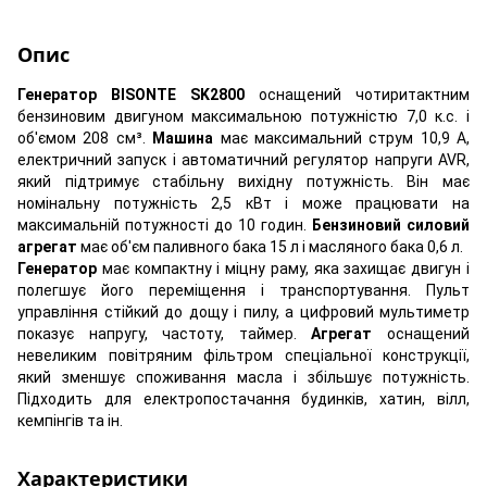
Опис
Генератор BISONTE SK2800
оснащений чотиритактним
бензиновим двигуном максимальною потужністю 7,0 к.с.
і
об'ємом 208 см³.
Машина
має максимальний струм 10,9 А,
електричний запуск і автоматичний регулятор напруги AVR,
який підтримує стабільну вихідну потужність.
Він має
номінальну потужність 2,5 кВт і може працювати на
максимальній потужності до 10 годин.
Бензиновий силовий
агрегат
має об'єм паливного бака 15 л і масляного бака 0,6 л.
Генератор
має компактну і міцну раму, яка захищає двигун і
полегшує його переміщення і транспортування.
Пульт
управління стійкий до дощу і пилу, а цифровий мультиметр
показує напругу, частоту, таймер.
Агрегат
оснащений
невеликим повітряним фільтром спеціальної конструкції,
який зменшує споживання масла і збільшує потужність.
Підходить для електропостачання будинків, хатин, вілл,
кемпінгів та ін.
Характеристики