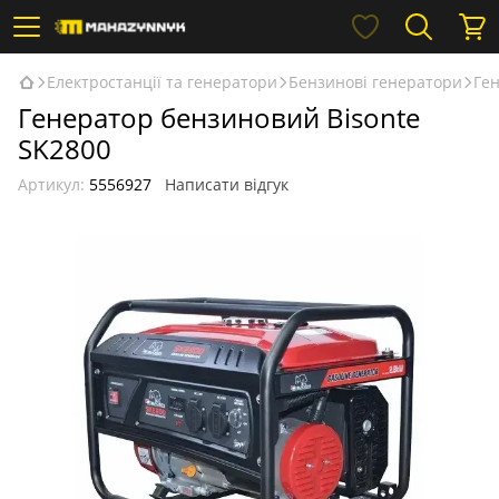
Електростанції та генератори
Бензинові генератори
Ген
Генератор бензиновий Bisonte
SK2800
Артикул:
5556927
Написати відгук