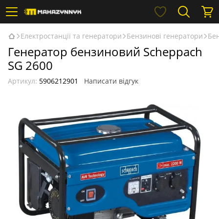
Електростанції та генератори
Бензинові генератори
Бе
Генератор бензиновий Scheppach
SG 2600
Артикул:
5906212901
Написати відгук