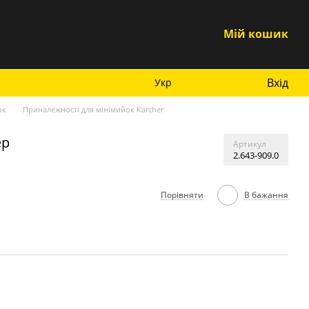
Мій кошик
Вхід
Укр
ок
Приналежності для мінімийок Karcher
ер
Артикул
2.643-909.0
Порівняти
В бажання