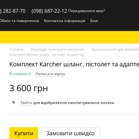
) 282-87-70
(098) 687-22-12
Передзвонити вам?
Обмін та повернення
Контактна інформація
Блог
Головна
Приладдя та витратні матеріали
Приналежності для мінімий
Комплект Karcher шланг, пістолет та адаптер
Комплект Karcher шланг, пістолет та адапт
В наявності
Написати відгук
3 600 грн
%
Увійти
для відображення накопичувальної знижки
Купити
Замовити швидко