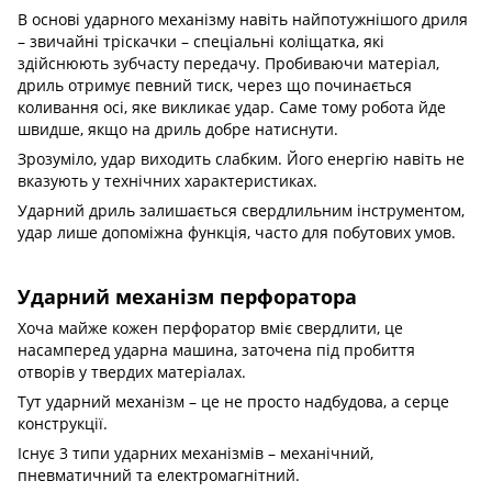
В основі ударного механізму навіть найпотужнішого дриля
– звичайні тріскачки – спеціальні коліщатка, які
здійснюють зубчасту передачу. Пробиваючи матеріал,
дриль отримує певний тиск, через що починається
коливання осі, яке викликає удар. Саме тому робота йде
швидше, якщо на дриль добре натиснути.
Зрозуміло, удар виходить слабким. Його енергію навіть не
вказують у технічних характеристиках.
Ударний дриль залишається свердлильним інструментом,
удар лише допоміжна функція, часто для побутових умов.
Ударний механізм перфоратора
Хоча майже кожен перфоратор вміє свердлити, це
насамперед ударна машина, заточена під пробиття
отворів у твердих матеріалах.
Тут ударний механізм – це не просто надбудова, а серце
конструкції.
Існує 3 типи ударних механізмів – механічний,
пневматичний та електромагнітний.