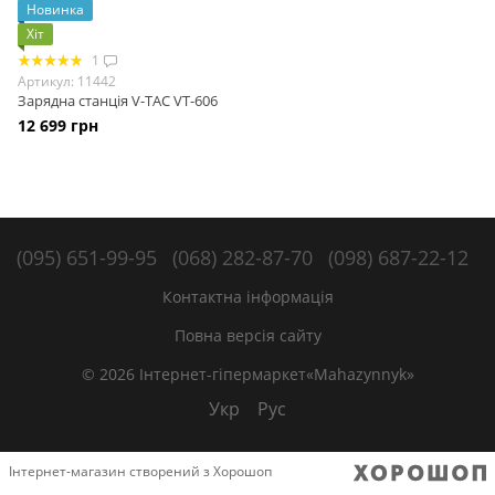
Новинка
Хіт
1
Артикул: 11442
Зарядна станція V-TAC VT-606
12 699 грн
(095) 651-99-95
(068) 282-87-70
(098) 687-22-12
Контактна інформація
Повна версія сайту
© 2026 Інтернет-гіпермаркет«Mahazynnyk»
Укр
Рус
Інтернет-магазин створений з Хорошоп