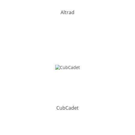
r
Altrad
CubCadet