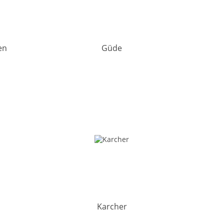
en
Güde
Karcher