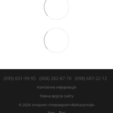
(095) 651-99-95
(068) 282-87-70
(098) 687-22-12
Контактна інформація
Повна версія сайту
© 2026 Інтернет-гіпермаркет«Mahazynnyk»
Укр
Рус