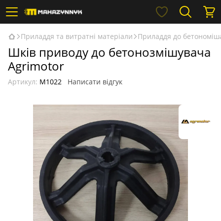
Приладдя та витратні матеріали
Приладдя до бетономіш
Шків приводу до бетонозмішувача
Agrimotor
Артикул:
М1022
Написати відгук