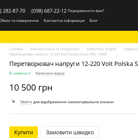
) 282-87-70
(098) 687-22-12
Передзвонити вам?
Обмін та повернення
Контактна інформація
Блог
Головна
Електростанції та генератори
Інвертори та ДБЖ
Інвертор
Перетворювач напруги 12-220 Volt Polska Sinus PRO-1500E
Перетворювач напруги 12-220 Volt Polska 
В наявності
Написати відгук
10 500 грн
%
Увійти
для відображення накопичувальної знижки
Купити
Замовити швидко