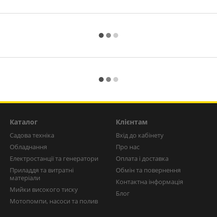
Каталог
Клієнтам
Садова техніка
Вхід до кабінету
Обладнання
Про нас
Електростанції та генератори
Оплата і доставка
Приладдя та витратні
Обмін та повернення
матеріали
Контактна інформація
Мийки високого тиску
Блог
Мотопомпи, насоси та полив