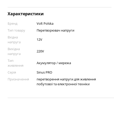
Характеристики
Бренд
Volt Polska
Тип товару
Перетворювач напруги
Вхідна
12V
напруга
Вихідна
220V
напруга
Тип
Акумулятор / мережа
живлення
Серія
Sinus PRO
Призначення
перетворення напруги для живлення
побутової та електронної техніки