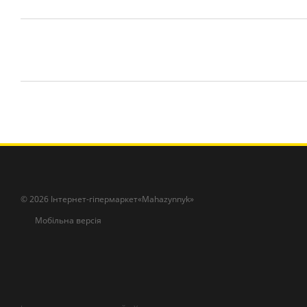
© 2026 Інтернет-гіпермаркет«Mahazynnyk»
Мобільна версія