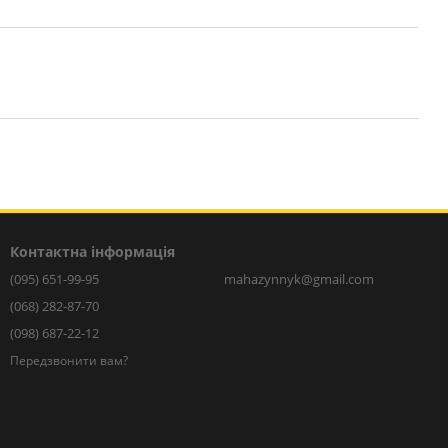
Контактна інформація
(095) 651-99-95
mahazynnyk@gmail.com
(068) 282-87-70
(098) 687-22-12
Передзвонити вам?