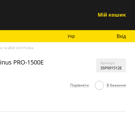
Мій кошик
Вхід
Укр
и та ДБЖ Volt Polska
Sinus PRO-1500E
Артикул
3SP091512E
Порівняти
В бажання