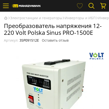
Электростанции и генераторы
Инверторы и ИБП
Инверт
Преобразователь напряжения 12-
220 Volt Polska Sinus PRO-1500E
Артикул:
3SP091512E
Оставить отзыв