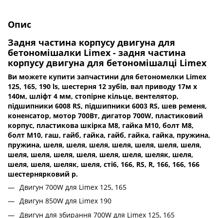
Опис
Задня частина корпусу двигуна для
бетономішалки Limex - задня частина
корпусу двигуна для бетономішалці Limex
Ви можете купити запчастини для бетономелки Limex
125, 165, 190 ls, шестерня 12 зубів, вал приводу 17м х
140м, шліфт 4 мм, стопірне кільце, вентелятор,
підшипники 6008 RS, підшипники 6003 RS, шев ременя,
коненсатор, мотор 700Вт, дигатор 700W, пластиковий
корпус, пластикова шкірка М8, гайка М10, болт М8,
болт М10, гаш, гайб, гайка, гайб, гайка, гайка, пружина,
пружина, шеля, шеля, шеля, шеля, шеля, шеля, шеля,
шеля, шеля, шеля, шеля, шеля, шеля, шеляк, шеля,
шеля, шеля, шеляк, шеля, сті6, 166, RS, R, 166, 166, 166
шестернярковий р.
Двигун 700W для Limex 125, 165
Двигун 850W для Limex 190
Двигун для збирання 700W для Limex 125, 165