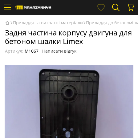
Приладдя та витратні матеріали
Приладдя до бетономіш
Задня частина корпусу двигуна для
бетономішалки Limex
Артикул:
М1067
Написати відгук