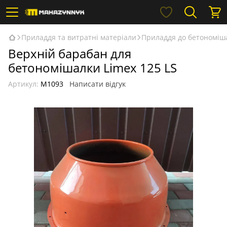
Приладдя та витратні матеріали
Приладдя до бетономіш
Верхній барабан для
бетономішалки Limex 125 LS
Артикул:
М1093
Написати відгук