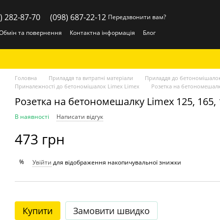
) 282-87-70
(098) 687-22-12
Передзвонити вам?
Обмін та повернення
Контактна інформація
Блог
Головна
Приладдя та витратні матеріали
Приладдя до бетономішало
Приналежності до бетономішалок Limex Limex
Розетка на бетономешалку
Розетка на бетономешалку Limex 125, 165,
В наявності
Написати відгук
473 грн
%
Увійти
для відображення накопичувальної знижки
Купити
Замовити швидко