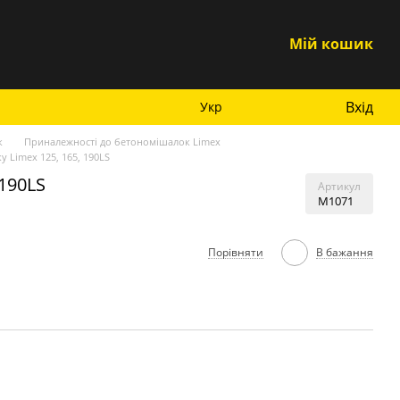
Мій кошик
Вхід
Укр
к
Приналежності до бетономішалок Limex
 Limex 125, 165, 190LS
 190LS
Артикул
М1071
Порівняти
В бажання