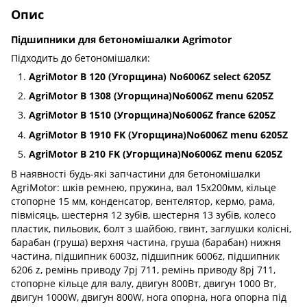
Опис
Підшипники для бетономішалки Agrimotor
Підходить до бетономішалки:
AgriMotor B 120 (Угорщина) No6006Z select 6205Z
AgriMotor B 1308 (Угорщина)No6006Z menu 6205Z
AgriMotor B 1510 (Угорщина)No6006Z france 6205Z
AgriMotor B 1910 FK (Угорщина)No6006Z menu 6205Z
AgriMotor B 210 FK (Угорщина)No6006Z menu 6205Z
В наявності будь-які запчастини для бетономішалки
AgriMotor: шків ремнею, пружина, вал 15х200мм, кільце
стопорне 15 мм, конденсатор, вентелятор, кермо, рама,
півмісяць, шестерня 12 зубів, шестерня 13 зубів, колесо
пластик, пильовик, болт з шайбою, гвинт, заглушки колісні,
барабан (груша) верхня частина, груша (барабан) нижня
частина, підшипник 6003z, підшипник 6006z, підшипник
6206 z, ремінь приводу 7pj 711, ремінь приводу 8pj 711,
стопорне кільце для валу, двигун 800Вт, двигун 1000 Вт,
двигун 1000W, двигун 800W, нога опорна, нога опорна під