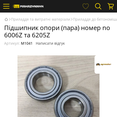
Приладдя та витратні матеріали
Приладдя до бетономіш
Підшипник опори (пара) номер no
6006Z та 6205Z
Артикул:
М1041
Написати відгук