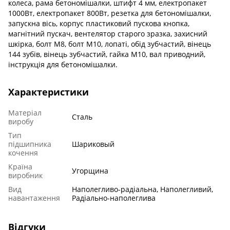
колеса, рама бетономішалки, штифт 4 мм, електропакет
1000Вт, електропакет 800Вт, резетка для бетономішалки,
запускна вісь, корпус пластиковий пускова кнопка,
магнітний пускач, вентелятор старого зразка, захисний
шкірка, болт М8, болт М10, лопаті, обід зубчастий, вінець
144 зубів, вінець зубчастий, гайка М10, вал приводний,
інструкція для бетономішалки.
Характеристики
Матеріал
Сталь
виробу
Тип
підшипника
Шариковый
кочення
Країна
Угорщина
виробник
Вид
Наполегливо-радіальна, Наполегливий,
навантаження
Радіально-наполеглива
Відгуки