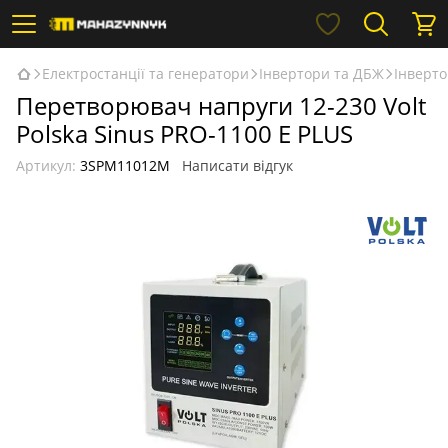
Електростанції та генератори
Інвертори та ДБЖ
Інверто
Перетворювач напруги 12-230 Volt
Polska Sinus PRO-1100 E PLUS
Артикул:
3SPM11012M
Написати відгук