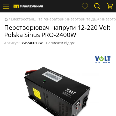
Електростанції та генератори
Інвертори та ДБЖ
Інверто
Перетворювач напруги 12-220 Volt
Polska Sinus PRO-2400W
Артикул:
3SP240012W
Написати відгук