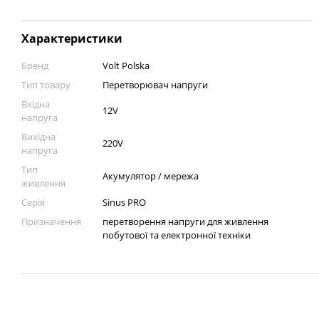
Характеристики
Бренд
Volt Polska
Тип товару
Перетворювач напруги
Вхідна
12V
напруга
Вихідна
220V
напруга
Тип
Акумулятор / мережа
живлення
Серія
Sinus PRO
Призначення
перетворення напруги для живлення
побутової та електронної техніки