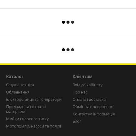
Каталог
Клієнтам
Садова техніка
Вхід до кабінету
Обладнання
Про нас
Електростанції та генератори
Оплата і доставка
Приладдя та витратні
Обмін та повернення
матеріали
Контактна інформація
Мийки високого тиску
Блог
Мотопомпи, насоси та полив