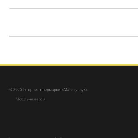
© 2026 Інтернет-гіпермаркет«Mahazynnyk»
Мобільна версія