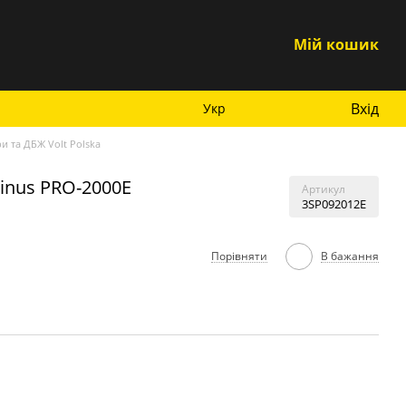
Мій кошик
Вхід
Укр
и та ДБЖ Volt Polska
Sinus PRO-2000E
Артикул
3SP092012E
Порівняти
В бажання