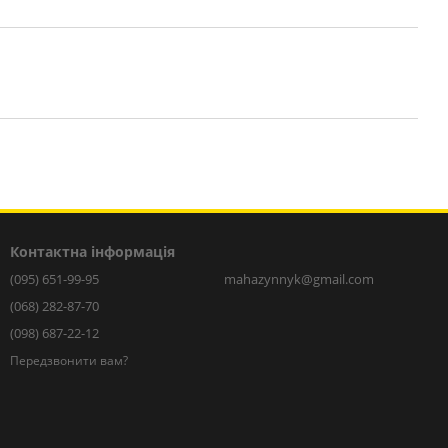
Контактна інформація
(095) 651-99-95
mahazynnyk@gmail.com
(068) 282-87-70
(098) 687-22-12
Передзвонити вам?