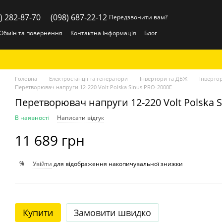
) 282-87-70
(098) 687-22-12
Передзвонити вам?
Обмін та повернення
Контактна інформація
Блог
Головна
Електростанції та генератори
Інвертори та ДБЖ
Інвертор
Перетворювач напруги 12-220 Volt Polska Sinus PRO-2000E
Перетворювач напруги 12-220 Volt Polska 
В наявності
Написати відгук
11 689 грн
%
Увійти
для відображення накопичувальної знижки
Купити
Замовити швидко