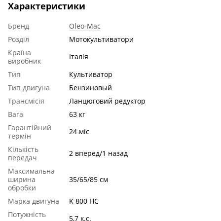
Характеристики
Бренд
Oleo-Mac
Розділ
Мотокультиватори
Країна
Італія
виробник
Тип
Культиватор
Тип двигуна
Бензиновый
Трансмісія
Ланцюговий редуктор
Вага
63 кг
Гарантійний
24 міс
термін
Кількість
2 вперед/1 назад
передач
Максимальна
ширина
35/65/85 см
обробки
Марка двигуна
K 800 HС
Потужність
5,7 к.с.