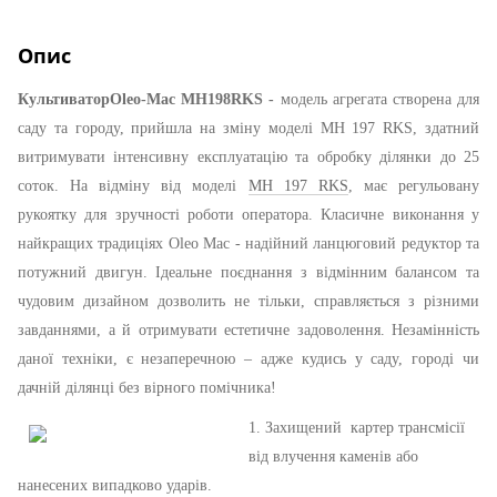
Опис
Культиватор
Oleo
-
Mac
MH
198
RKS
-
модель агрегата створена для
саду та городу, прийшла на зміну моделі MH 197 RKS, здатний
витримувати інтенсивну експлуатацію та обробку ділянки до 25
соток. На відміну від моделі
MH 197 RKS
, має регульовану
рукоятку для зручності роботи оператора. Класичне виконання у
найкращих традиціях Oleo Mac - надійний ланцюговий редуктор та
потужний двигун. Ідеальне поєднання з відмінним балансом та
чудовим дизайном дозволить не тільки, справляється з різними
завданнями, а й отримувати естетичне задоволення. Незамінність
даної техніки, є незаперечною – адже кудись у саду, городі чи
дачній ділянці без вірного помічника!
1. Захищений картер трансмісії
від влучення каменів або
нанесених випадково ударів.