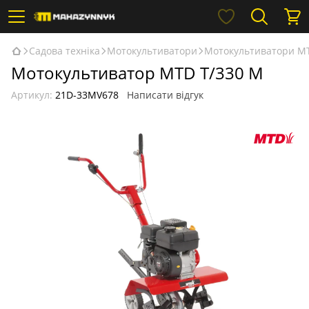
Садова техніка
Мотокультиватори
Мотокультиватори M
Мотокультиватор MTD T/330 M
Артикул:
21D-33MV678
Написати відгук