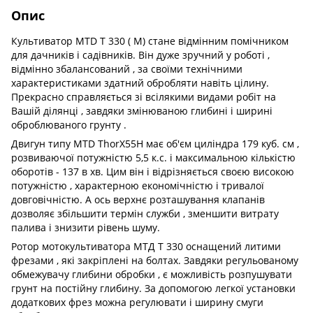
Опис
Культиватор MTD T 330 ( M) стане відмінним помічником
для дачників і садівників. Він дуже зручний у роботі ,
відмінно збалансований , за своїми технічними
характеристиками здатний обробляти навіть цілину.
Прекрасно справляється зі всілякими видами робіт на
Вашій ділянці , завдяки змінюваною глибині і ширині
оброблюваного грунту .
Двигун типу MTD ThorX55H має об'єм циліндра 179 куб. см ,
розвиваючої потужністю 5,5 к.с. і максимальною кількістю
оборотів - 137 в хв. Цим він і відрізняється своєю високою
потужністю , характерною економічністю і тривалої
довговічністю. А ось верхнє розташування клапанів
дозволяє збільшити термін служби , зменшити витрату
палива і знизити рівень шуму.
Ротор мотокультиватора МТД Т 330 оснащений литими
фрезами , які закріплені на болтах. Завдяки регульованому
обмежувачу глибини обробки , є можливість розпушувати
грунт на постійну глибину. За допомогою легкої установки
додаткових фрез можна регулювати і ширину смуги