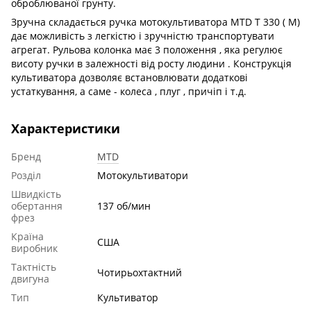
оброблюваної грунту.
Зручна складається ручка мотокультиватора MTD T 330 ( M)
дає можливість з легкістю і зручністю транспортувати
агрегат. Рульова колонка має 3 положення , яка регулює
висоту ручки в залежності від росту людини . Конструкція
культиватора дозволяє встановлювати додаткові
устаткування, а саме - колеса , плуг , причіп і т.д.
Характеристики
Бренд
MTD
Розділ
Мотокультиватори
Швидкість
обертання
137 об/мин
фрез
Країна
США
виробник
Тактність
Чотирьохтактний
двигуна
Тип
Культиватор