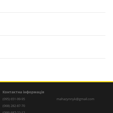
Контактна інформація
(095) 651-99-95
mahazynnyk@gmail.com
(068) 282-87-70
(098) 687-22-12