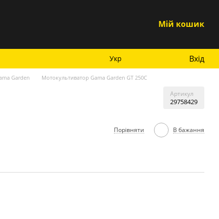
Мій кошик
Вхід
Укр
ama Garden
Мотокультиватор Gama Garden GT 250C
Артикул
29758429
Порівняти
В бажання