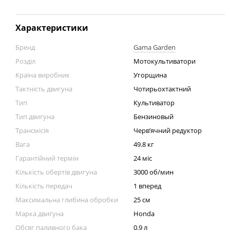
Характеристики
Бренд
Gama Garden
Розділ
Мотокультиватори
Країна виробник
Угорщина
Тактність двигуна
Чотирьохтактний
Тип
Культиватор
Тип двигуна
Бензиновый
Трансмісія
Черв’ячний редуктор
Вага
49.8 кг
Гарантійний термін
24 міс
Кількість обертів двигуна
3000 об/мин
Кількість передач
1 вперед
Максимальна глибина обробки
25 см
Марка двигуна
Honda
Обсяг паливного бака
0.9 л