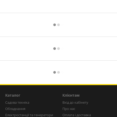
Каталог
Клієнтам
Садова техніка
Вхід до кабінету
Обладнання
Про нас
Електростанції та генератори
Оплата і доставка