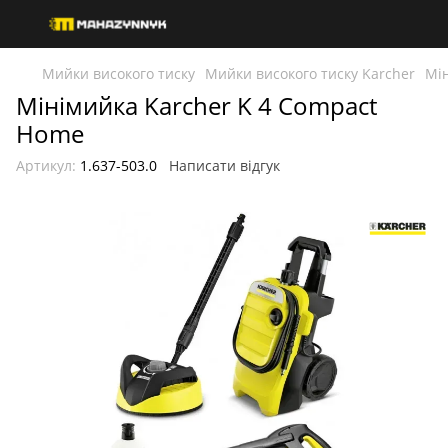
Мийки високого тиску
Мийки високого тиску Karcher
Мі
Мінімийка Karcher K 4 Compact
Home
Артикул:
1.637-503.0
Написати відгук