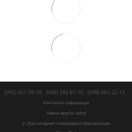
(095) 651-99-95
(068) 282-87-70
(098) 687-22-12
Контактна інформація
Повна версія сайту
© 2026 Інтернет-гіпермаркет«Mahazynnyk»