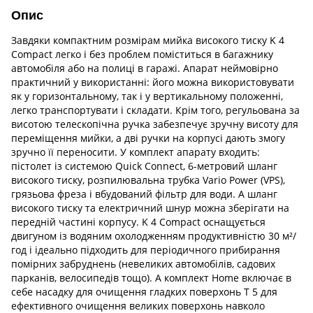
Опис
Завдяки компактним розмірам мийка високого тиску K 4
Compact легко і без проблем поміститься в багажнику
автомобіля або на полиці в гаражі. Апарат неймовірно
практичний у використанні: його можна використовувати
як у горизонтальному, так і у вертикальному положенні,
легко транспортувати і складати. Крім того, регульована за
висотою телескопічна ручка забезпечує зручну висоту для
переміщення мийки, а дві ручки на корпусі дають змогу
зручно її переносити. У комплект апарату входить:
пістолет із системою Quick Connect, 6-метровий шланг
високого тиску, розпилювальна трубка Vario Power (VPS),
грязьова фреза і вбудований фільтр для води. А шланг
високого тиску та електричний шнур можна зберігати на
передній частині корпусу. K 4 Compact оснащується
двигуном із водяним охолодженням продуктивністю 30 м²/
год і ідеально підходить для періодичного прибирання
помірних забруднень (невеликих автомобілів, садових
парканів, велосипедів тощо). А комплект Home включає в
себе насадку для очищення гладких поверхонь T 5 для
ефективного очищення великих поверхонь навколо