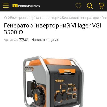
Електростанції та генератори
Бензинові генератори
Ген
Генератор інверторний Villager VGI
3500 O
Артикул:
77361
Написати відгук