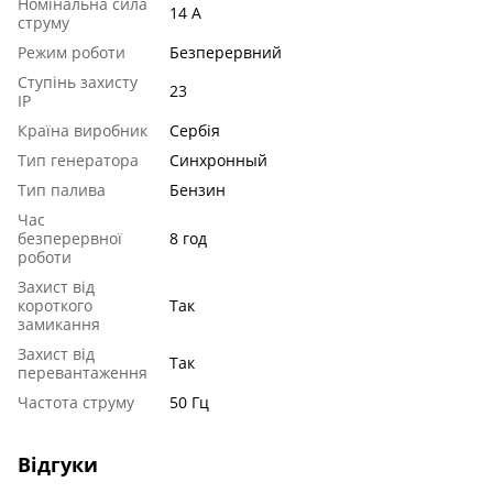
Номінальна сила
14 А
струму
Режим роботи
Безперервний
Ступінь захисту
23
IP
Країна виробник
Сербія
Тип генератора
Синхронный
Тип палива
Бензин
Час
безперервної
8 год
роботи
Захист від
короткого
Так
замикання
Захист від
Так
перевантаження
Частота струму
50 Гц
Відгуки