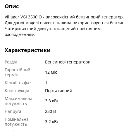
Опис
Villager VGI 3500 O - високоякісний бензиновий генератор.
Для даної моделі в якості палива використовується бензин.
Чотиритактний двигун оснащений повітряним
охолодженням.
Характеристики
Розділ
Бензинові генератори
Гарантійний
12 міс
термін
Кількість фаз
1
Конструкція
Портативний
Максимальна
3.3 кВт
потужність
Напруга
230 В
Номінальна
3.2 кВт
потужність