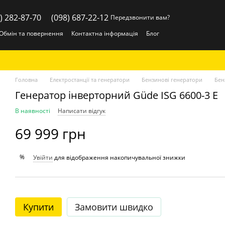
) 282-87-70
(098) 687-22-12
Передзвонити вам?
Обмін та повернення
Контактна інформація
Блог
Головна
Електростанції та генератори
Бензинові генератори
Бен
Генератор інверторний Güde ISG 6600-3 E
В наявності
Написати відгук
69 999 грн
%
Увійти
для відображення накопичувальної знижки
Купити
Замовити швидко