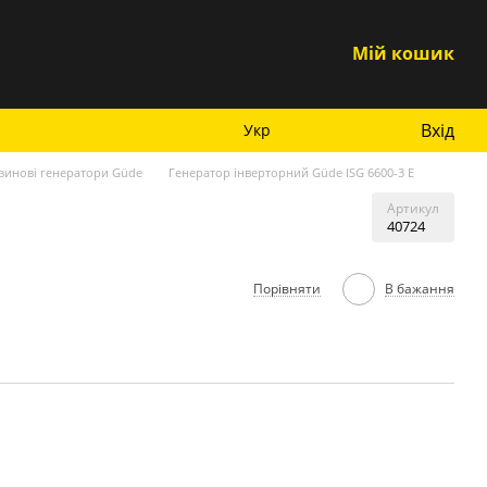
Мій кошик
Вхід
Укр
зинові генератори Güde
Генератор інверторний Güde ISG 6600-3 E
Артикул
40724
Порівняти
В бажання