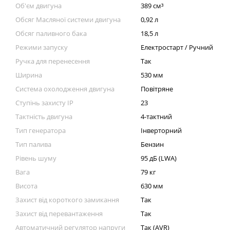
Об'єм двигуна
389 см³
Обсяг Масляної системи двигуна
0,92 л
Обсяг паливного бака
18,5 л
Режими запуску
Електростарт / Ручний
Ручка для перенесення
Так
Ширина
530 мм
Система охолодження двигуна
Повітряне
Ступінь захисту IP
23
Тактність двигуна
4-тактний
Тип генератора
Інверторний
Тип палива
Бензин
Рівень шуму
95 дБ (LWA)
Вага
79 кг
Висота
630 мм
Захист від короткого замикання
Так
Захист від перевантаження
Так
Автоматичний регулятор напруги
Так (AVR)