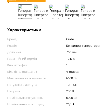
Характеристики
Бренд
Güde
Розділ
Бензинові генератори
Довжина
760 мм
Гарантійний термін
12 міс
Кількість фаз
1
Кількість коліщаток
4 колеса
Максимальна потужність
6600 Вт
Потужність двигуна
10,1 к.с.
Напруга
230 В
Номінальна потужність
6000 Вт
Номінальна сила струму
26,1 А