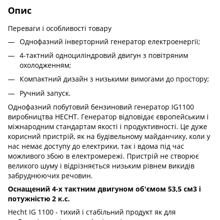
Опис
Переваги і особливості товару
Однофазний інверторний генератор електроенергії;
4-тактний одноциліндровий двигун з повітряним
охолодженням;
Компактний дизайн з низькими вимогами до простору;
Ручний запуск.
Однофазний побутовий бензиновий генератор IG1100
виробництва HECHT. Генератор відповідає європейським і
міжнародним стандартам якості і продуктивності. Це дуже
корисний пристрій, як на будівельному майданчику, коли у
нас немає доступу до електрики, так і вдома під час
можливого збою в електромережі. Пристрій не створює
великого шуму і відрізняється низьким рівнем викидів
забруднюючих речовин.
Оснащений 4-х тактним двигуном об'ємом 53,5 см3 і
потужністю 2 к.с.
Hecht IG 1100 - тихий і стабільний продукт як для