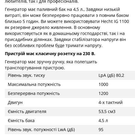
любителів, так і для професіоналів.
Генератор має паливний бак на 4,5 л., Завдяки низькій
витраті, він може безперервно працювати з повним баком
близько 5 годин. Ви можете використовувати Hecht IG 1100
як резервне джерело живлення. В основному
використовується як в домашньому господарстві, так і на
присадибних ділянках. Завдяки стабілізатора напруги він
без особливих проблем буде тримати напругу.
Пристрій має класичну розетку на 230 В.
Генератор має зручну ручку, яка полегшить
транспортування пристрою.
Рівень звук. тиску
LpA (дБ) 80,2
Максимальна потужність
1000
Безперервна потужність
1200
Двигун
4-х тактний
Ємність двигателя
53,5 см3
Ємність бака
4,5 л
Рівень звук. потужності LwA (дБ)
95