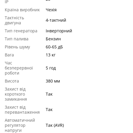
IP
Країна виробник
Чехія
Тактність
4-тактний
двигуна
Тип генератора
Інверторний
Тип палива
Бензин
Рівень шуму
60-65 дБ
Вага
13 кг
Час
безперервної
5 год
роботи
Висота
380 мм
Захист від
короткого
Так
замикання
Захист від
Так
перевантаження
Автоматичний
регулятор
Так (AVR)
напруги