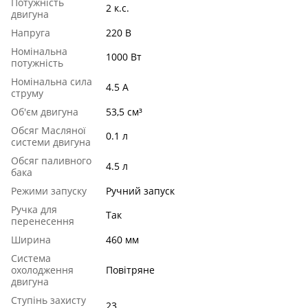
Потужність
2 к.с.
двигуна
Напруга
220 В
Номінальна
1000 Вт
потужність
Номінальна сила
4.5 A
струму
Об'єм двигуна
53,5 см³
Обсяг Масляної
0.1 л
системи двигуна
Обсяг паливного
4.5 л
бака
Режими запуску
Ручний запуск
Ручка для
Так
перенесення
Ширина
460 мм
Система
охолодження
Повітряне
двигуна
Ступінь захисту
23