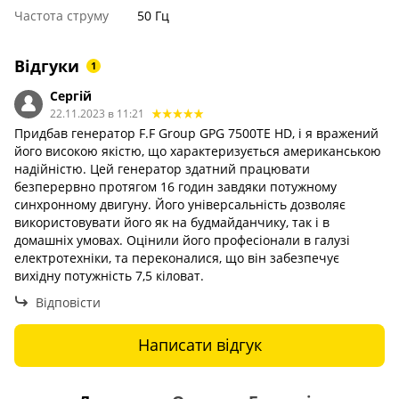
Частота струму
50 Гц
Відгуки
1
Сергій
22.11.2023 в 11:21
Придбав генератор F.F Group GPG 7500TE HD, і я вражений
його високою якістю, що характеризується американською
надійністю. Цей генератор здатний працювати
безперервно протягом 16 годин завдяки потужному
синхронному двигуну. Його універсальність дозволяє
використовувати його як на будмайданчику, так і в
домашніх умовах. Оцінили його професіонали в галузі
електротехніки, та переконалися, що він забезпечує
вихідну потужність 7,5 кіловат.
Відповісти
Написати відгук