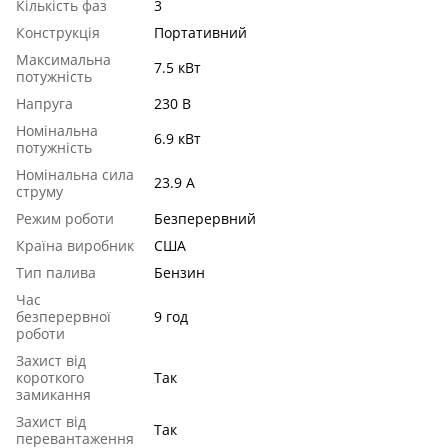
Кількість фаз
3
Конструкція
Портативний
Максимальна
7.5 кВт
потужність
Напруга
230 В
Номінальна
6.9 кВт
потужність
Номінальна сила
23.9 А
струму
Режим роботи
Безперервний
Країна виробник
США
Тип палива
Бензин
Час
безперервної
9 год
роботи
Захист від
короткого
Так
замикання
Захист від
Так
перевантаження