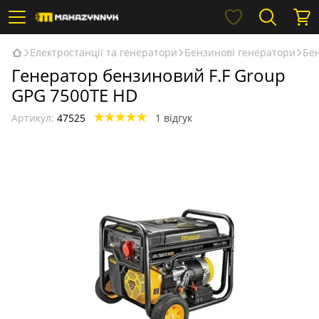
Електростанції та генератори
Бензинові генератори
Бен
Генератор бензиновий F.F Group
GPG 7500TE HD
Артикул:
47525
1 відгук