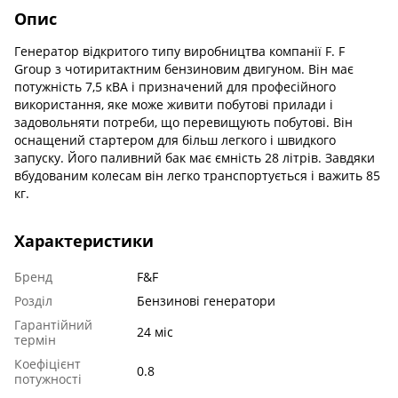
Опис
Генератор відкритого типу виробництва компанії F. F
Group з чотиритактним бензиновим двигуном. Він має
потужність 7,5 кВА і призначений для професійного
використання, яке може живити побутові прилади і
задовольняти потреби, що перевищують побутові. Він
оснащений стартером для більш легкого і швидкого
запуску. Його паливний бак має ємність 28 літрів. Завдяки
вбудованим колесам він легко транспортується і важить 85
кг.
Характеристики
Бренд
F&F
Розділ
Бензинові генератори
Гарантійний
24 міс
термін
Коефіцієнт
0.8
потужності