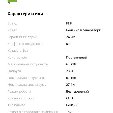
Характеристики
Бренд
F&F
Розділ
Бензинові генератори
Гарантійний термін
24 міс
Коефіцієнт потужності
0.8
Кількість фаз
1
Конструкція
Портативний
Максимальна потужність
6.8 кВт
Напруга
230 В
Номінальна потужність
6.3 кВт
Номінальна сила струму
27.4 А
Режим роботи
Безперервний
Країна виробник
США
Тип палива
Бензин
Захист від короткого замикання
Так