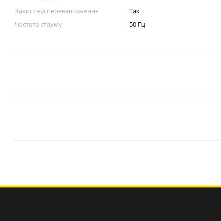
Захист від перевантаження
Так
Частота струму
50 Гц