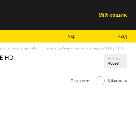
Мій кошик
Вхід
Укр
зинові генератори F&F
Генератор бензиновий F.F Group GPG 6800E HD
0E HD
Артикул
46098
Порівняти
В бажання