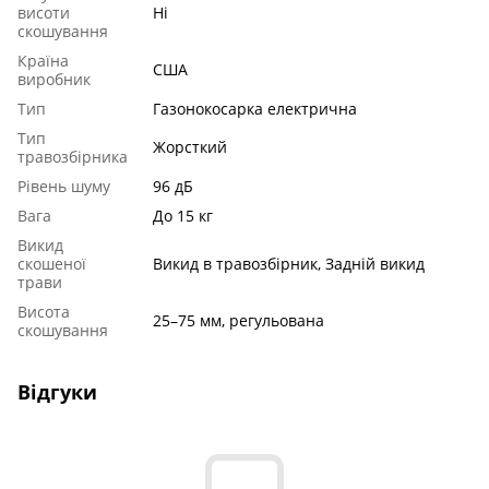
висоти
Ні
скошування
Країна
США
виробник
Тип
Газонокосарка електрична
Тип
Жорсткий
травозбірника
Рівень шуму
96 дБ
Вага
До 15 кг
Викид
скошеної
Викид в травозбірник, Задній викид
трави
Висота
25–75 мм, регульована
скошування
Відгуки