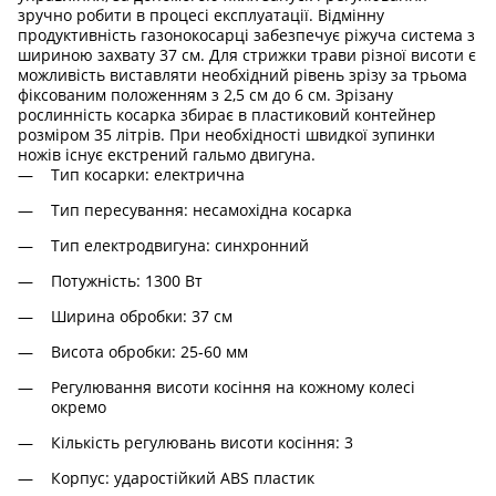
зручно робити в процесі експлуатації. Відмінну
продуктивність газонокосарці забезпечує ріжуча система з
шириною захвату 37 см. Для стрижки трави різної висоти є
можливість виставляти необхідний рівень зрізу за трьома
фіксованим положенням з 2,5 см до 6 см. Зрізану
рослинність косарка збирає в пластиковий контейнер
розміром 35 літрів. При необхідності швидкої зупинки
ножів існує екстрений гальмо двигуна.
Тип косарки: електрична
Тип пересування: несамохідна косарка
Тип електродвигуна: синхронний
Потужність: 1300 Вт
Ширина обробки: 37 см
Висота обробки: 25-60 мм
Регулювання висоти косіння на кожному колесі
окремо
Кількість регулювань висоти косіння: 3
Корпус: ударостійкий ABS пластик