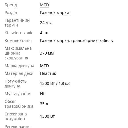
Бренд
MTD
Розділ
Газонокосарки
Гарантійний
24 міс
термін
Кількість коліс
4 шт.
Комплектація
Газонокосарка, травозбірник, кабель
Максимальна
ширина
370 мм
скошування
Марка двигуна
MTD
Матеріал деки
Пластик
Потужність
1300 Вт / 1,8 к.с
двигуна
Мульчування
Ні
Обсяг
35 л
травозбірника
Споживана
1300 Вт
потужність
Регулювання