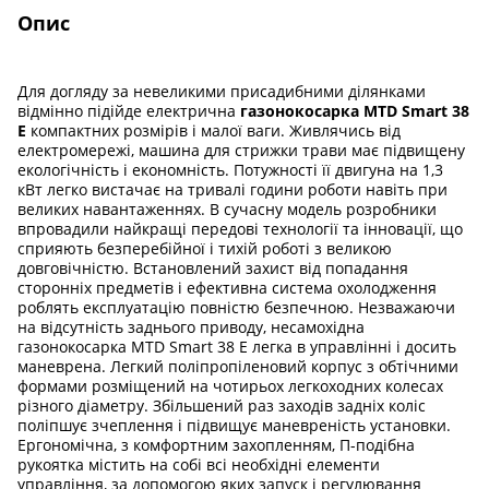
Опис
Для догляду за невеликими присадибними ділянками
відмінно підійде електрична
газонокосарка MTD Smart 38
E
компактних розмірів і малої ваги. Живлячись від
електромережі, машина для стрижки трави має підвищену
екологічність і економність. Потужності її двигуна на 1,3
кВт легко вистачає на тривалі години роботи навіть при
великих навантаженнях. В сучасну модель розробники
впровадили найкращі передові технології та інновації, що
сприяють безперебійної і тихій роботі з великою
довговічністю. Встановлений ​​захист від попадання
сторонніх предметів і ефективна система охолодження
роблять експлуатацію повністю безпечною. Незважаючи
на відсутність заднього приводу, несамохідна
газонокосарка MTD Smart 38 E легка в управлінні і досить
маневрена. Легкий поліпропіленовий корпус з обтічними
формами розміщений на чотирьох легкоходних колесах
різного діаметру. Збільшений раз заходів задніх коліс
поліпшує зчеплення і підвищує маневреність установки.
Ергономічна, з комфортним захопленням, П-подібна
рукоятка містить на собі всі необхідні елементи
управління, за допомогою яких запуск і регулювання