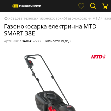
Садова техніка
Газонокосарки
Газонокосарки MTD
Газо
Газонокосарка електрична MTD
SMART 38E
Артикул:
18AKIAS-600
Написати відгук