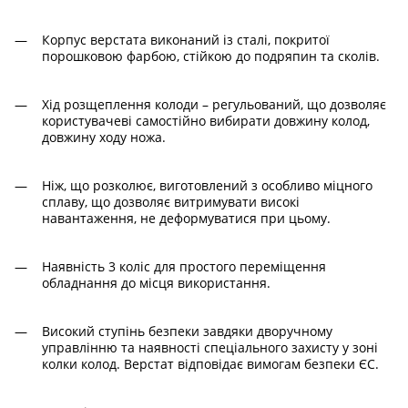
Корпус верстата виконаний із сталі, покритої
порошковою фарбою, стійкою до подряпин та сколів.
Хід розщеплення колоди – регульований, що дозволяє
користувачеві самостійно вибирати довжину колод,
довжину ходу ножа.
Ніж, що розколює, виготовлений з особливо міцного
сплаву, що дозволяє витримувати високі
навантаження, не деформуватися при цьому.
Наявність 3 коліс для простого переміщення
обладнання до місця використання.
Високий ступінь безпеки завдяки дворучному
управлінню та наявності спеціального захисту у зоні
колки колод. Верстат відповідає вимогам безпеки ЄС.