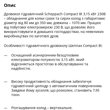
Опис
Дровокол гідравлічний Scheppach Compact 8t 3,15 кВт 230В
– обладнання для колки сухих та сирих колод з габаритами:
діаметр від 80 мм до 350 мм, довжина – 1070 мм. Працює
від побутової електромережі 230 В, що дозволяє його
використовувати в домашніх господарствах, на невеликих
виробництвах по заготівлі дров.
Особливості гідравлічного дровоколу Шеппах Compact 8t:
Оснащений асинхронним безщітковим
електромотором потужністю 3,15 кВт, який
відрізняється простотою в обслуговуванні та
надійністю.
Високу продуктивність обладнання забезпечує
гідравлічний циліндр з автоматичним поверненням.
Завдяки йому зусилля, що розколює, становить 7,95
тонн.
Розташування колод – вертикальне.