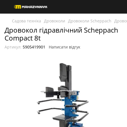
Садова техніка
Дровоколи
Дровоколи Scheppach
Дрово
Дровокол гідравлічний Scheppach
Compact 8t
Артикул:
5905419901
Написати відгук