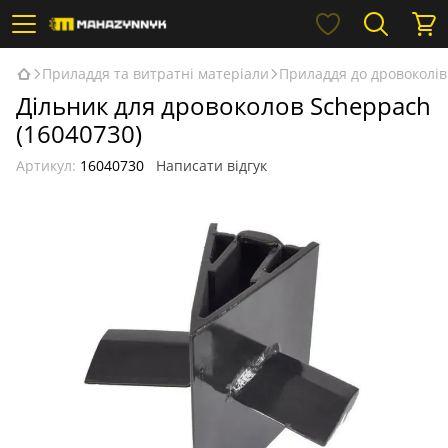
Приладдя та витратні матеріали
Приладдя до дровоколів
Дільник для дровоколов Scheppach
(16040730)
Артикул:
16040730
Написати відгук