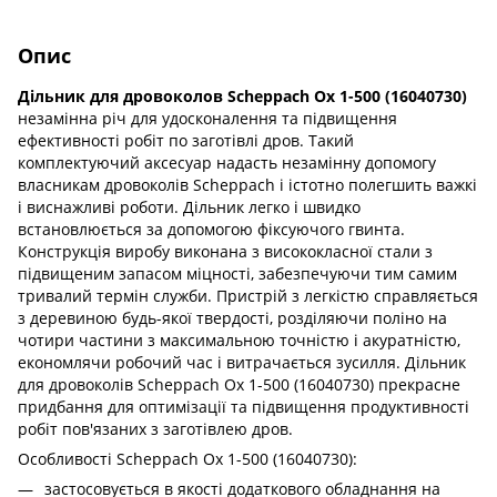
Опис
Дільник для дровоколов Scheppach Ox 1-500 (16040730)
незамінна річ для удосконалення та підвищення
ефективності робіт по заготівлі дров. Такий
комплектуючий аксесуар надасть незамінну допомогу
власникам дровоколів Scheppach і істотно полегшить важкі
і виснажливі роботи. Дільник легко і швидко
встановлюється за допомогою фіксуючого гвинта.
Конструкція виробу виконана з висококласної стали з
підвищеним запасом міцності, забезпечуючи тим самим
тривалий термін служби. Пристрій з легкістю справляється
з деревиною будь-якої твердості, розділяючи поліно на
чотири частини з максимальною точністю і акуратністю,
економлячи робочий час і витрачається зусилля. Дільник
для дровоколів Scheppach Ox 1-500 (16040730) прекрасне
придбання для оптимізації та підвищення продуктивності
робіт пов'язаних з заготівлею дров.
Особливості Scheppach Ox 1-500 (16040730):
застосовується в якості додаткового обладнання на