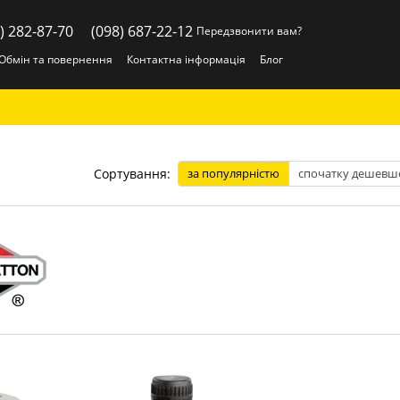
) 282-87-70
(098) 687-22-12
Передзвонити вам?
Обмін та повернення
Контактна інформація
Блог
Сортування:
за популярністю
спочатку дешевш