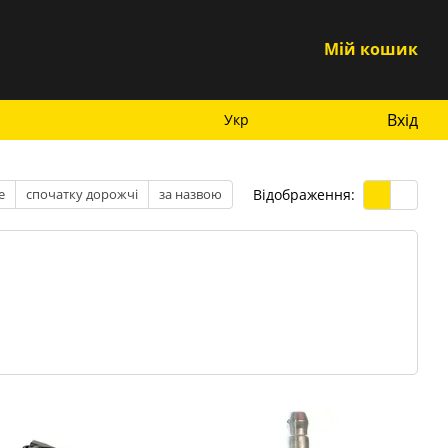
Мій кошик
Вхід
Укр
Відображення:
е
спочатку дорожчі
за назвою