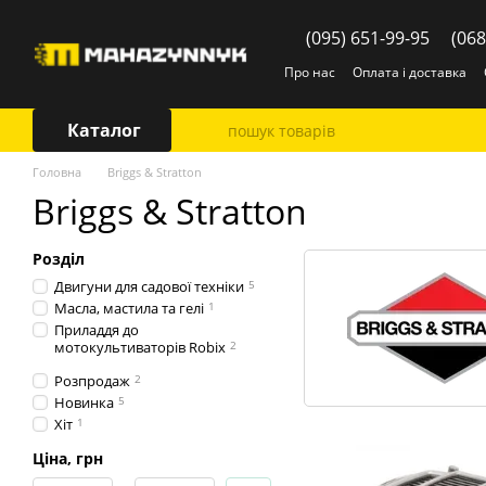
Перейти до основного контенту
(095) 651-99-95
(068
Про нас
Оплата і доставка
Каталог
Головна
Briggs & Stratton
Briggs & Stratton
Розділ
Двигуни для садової техніки
5
Масла, мастила та гелі
1
Приладдя до
мотокультиваторів Robix
2
Розпродаж
2
Новинка
5
Хіт
1
Ціна, грн
Від Ціна, грн
До Ціна, грн