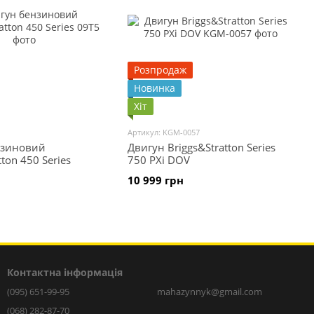
Розпродаж
Новинка
Хіт
Артикул: KGM-0057
нзиновий
Двигун Briggs&Stratton Series
tton 450 Series
750 PXi DOV
10 999 грн
Контактна інформація
(095) 651-99-95
mahazynnyk@gmail.com
(068) 282-87-70