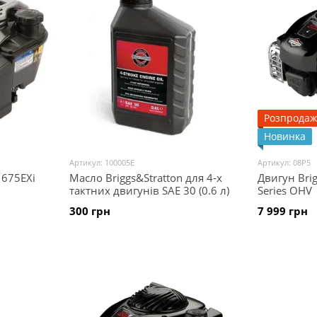
Розпродаж
Новинка
Артикул: 100005E
Артикул: 08P5
 675EXi
Масло Briggs&Stratton для 4-х
Двигун Brig
тактних двигунів SAE 30 (0.6 л)
Series OHV
300 грн
7 999 грн