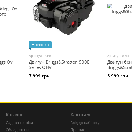
Новинка
Артикул: 09P6
Артикул: 09Т5
ggs Qv
Двигун Briggs&Stratton 500E
Двигун бе
Series OHV
Briggs&Stra
7 999 грн
5 999 грн
Каталог
Клієнтам
Садова техніка
Вхід до кабінету
Обладнання
Про нас