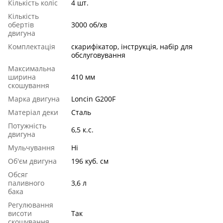
Кількість коліс
4 шт.
Кількість
обертів
3000 об/хв
двигуна
Комплектація
скарифікатор, інструкція, набір для
обслуговування
Максимальна
ширина
410 мм
скошування
Марка двигуна
Loncin G200F
Матеріал деки
Сталь
Потужність
6,5 к.с.
двигуна
Мульчування
Ні
Об'єм двигуна
196 куб. см
Обсяг
паливного
3,6 л
бака
Регулювання
висоти
Так
скошування