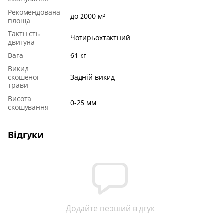
Рекомендована
до 2000 м²
площа
Тактність
Чотирьохтактний
двигуна
Вага
61 кг
Викид
скошеної
Задній викид
трави
Висота
0-25 мм
скошування
Відгуки
Додайте перший відгук