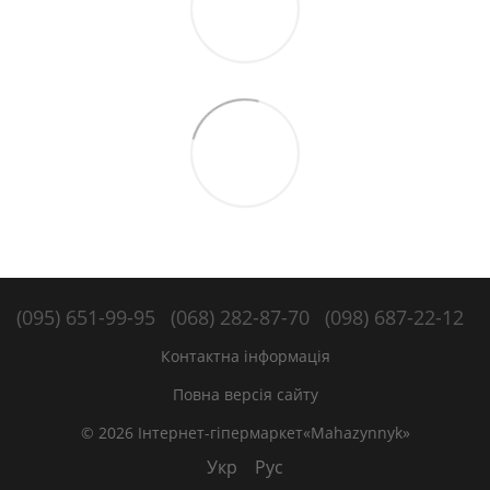
(095) 651-99-95
(068) 282-87-70
(098) 687-22-12
Контактна інформація
Повна версія сайту
© 2026 Інтернет-гіпермаркет«Mahazynnyk»
Укр
Рус